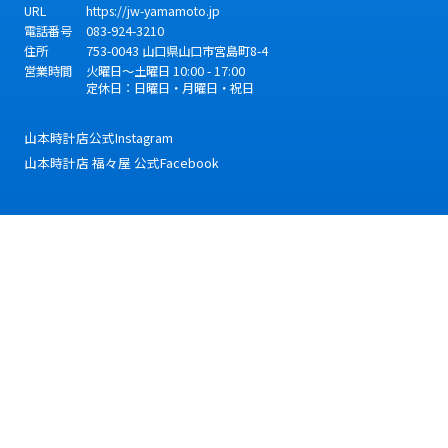
URL
https://jw-yamamoto.jp
電話番号
083-924-3210
住所
753-0043
山口県
山口市
宮島町8-4
営業時間
火曜日～土曜日 10:00 - 17:00
定休日：日曜日・月曜日・祝日
山本時計店公式Instagram
山本時計店 福々屋 公式Facebook