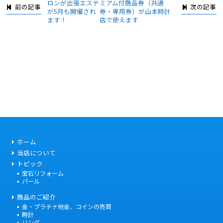
ロンが出張エステ
ミアム付商品券（共通
前の記事
次の記事
が5月も開催され
券・専用券）が山本時計
ます！
店で使えます
ホーム
当店について
トピック
宝石リフォーム
パール
商品のご紹介
金・プラチナ地金、コインの売買
時計
リング