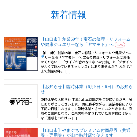
新着情報
【山口市】創業69年！宝石の修理・リフォーム
や健康ジュエリーなら「ヤマモト」へ
new
【山口市】創業69年！宝石の修理・リフォームや健康ジュエ
リーなら「ヤマモト」へ
宝石の修理・リフォームはお任
せください！ 「サイズが合わなくなった指輪」や「デザイン
が古くて眠っているネックレス」はありませんか？ おかげさ
まで創業69年。 [...]
【お知らせ】臨時休業（6月5日・6日）のお知ら
せ
臨時休業のお知らせ 平素は山本時計店をご愛顧いただき、誠
にありがとうございます。 誠に勝手ながら、店舗都合により
下記の日程におきまして臨時休業とさせていただきます。 直
前のご案内となり、ご来店を予定されていたお客様には多大
なご迷惑をおかけい [...]
【山口市】やまぐちプレミアム付商品券（共通
券・専用券）が山本時計店で使えます