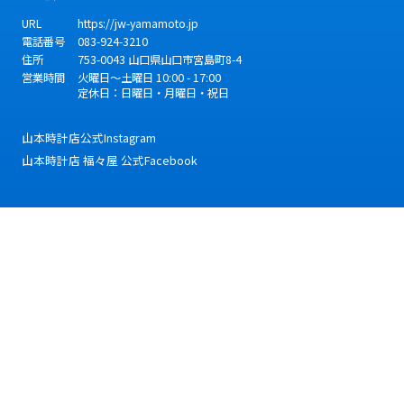
URL
https://jw-yamamoto.jp
電話番号
083-924-3210
住所
753-0043
山口県
山口市
宮島町8-4
営業時間
火曜日～土曜日 10:00 - 17:00
定休日：日曜日・月曜日・祝日
山本時計店公式Instagram
山本時計店 福々屋 公式Facebook