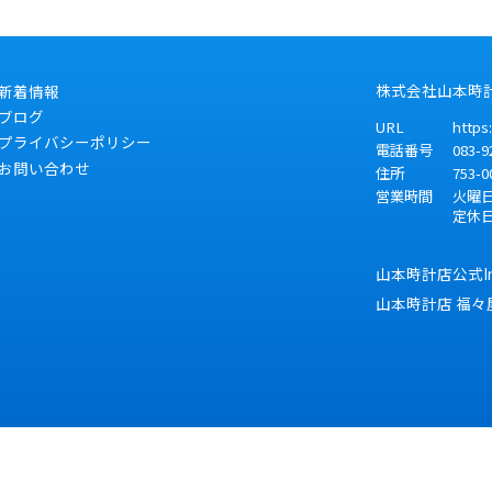
株式会社山本時
新着情報
ブログ
URL
https
プライバシーポリシー
電話番号
083-9
お問い合わせ
住所
753-0
営業時間
火曜日～
定休
山本時計店公式Ins
山本時計店 福々屋 