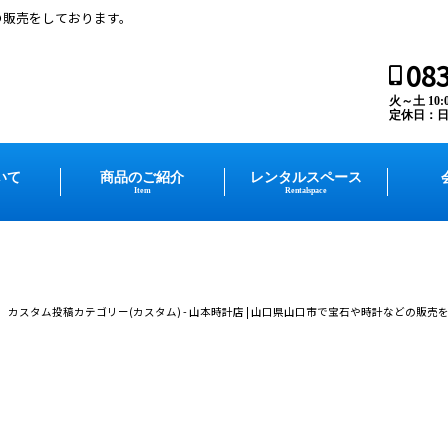
の販売をしております。
083
火～土 10:00
定休日：
いて
商品のご紹介
レンタルスペース
Item
Rentalspace
カスタム投稿カテゴリー(カスタム) - 山本時計店 | 山口県山口市で宝石や時計などの販売