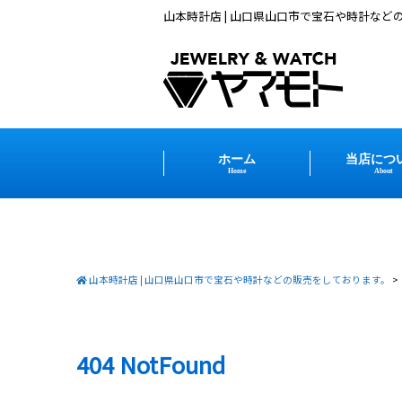
山本時計店 | 山口県山口市で宝石や時計など
ホーム
当店につ
Home
About
山本時計店 | 山口県山口市で宝石や時計などの販売をしております。
>
404 NotFound