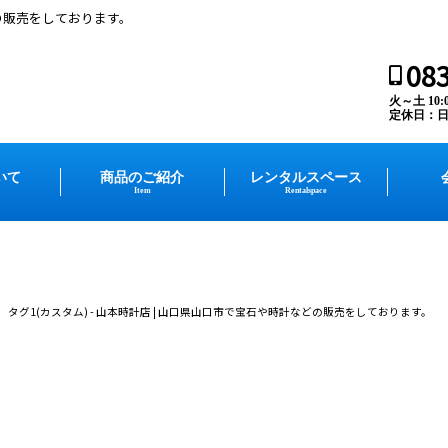
の販売をしております。
083
火～土 10:00
定休日：
いて
商品のご紹介
レンタルスペース
Item
Rentalspace
タグ1(カスタム) - 山本時計店 | 山口県山口市で宝石や時計などの販売をしております。