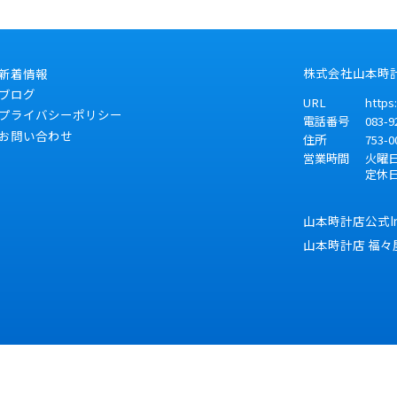
株式会社山本時
新着情報
ブログ
URL
https
プライバシーポリシー
電話番号
083-9
お問い合わせ
住所
753-0
営業時間
火曜日～
定休
山本時計店公式Ins
山本時計店 福々屋 