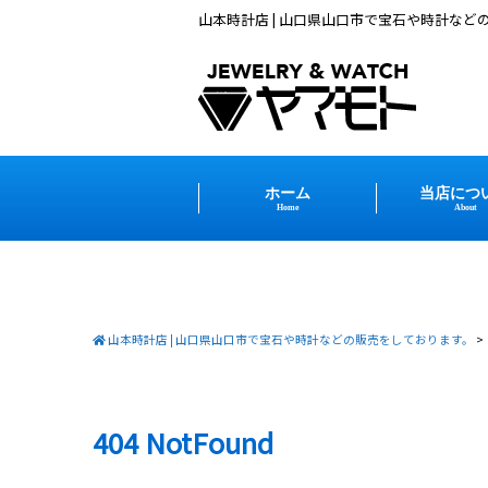
山本時計店 | 山口県山口市で宝石や時計など
ホーム
当店につ
Home
About
山本時計店 | 山口県山口市で宝石や時計などの販売をしております。
>
404 NotFound